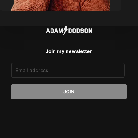
Join my newsletter
E
m
a
i
JOIN
l
*